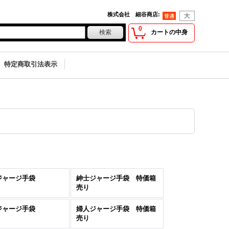
株式会社 細谷商店
:
0
カートの中身
特定商取引法表示
ジャージ手袋
紳士ジャージ手袋 特価箱
売り
ジャージ手袋
婦人ジャージ手袋 特価箱
売り