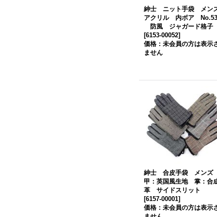
紳士 ニット手袋 メ
アクリル 内ボア No.53
防風 ジャガード格子
[
6153-00052
]
価格：未会員の方は表示
ません
紳士 合皮手袋 メン
甲：英国風生地 掌：合
革 サイドスリット
[
6157-00001
]
価格：未会員の方は表示
ません