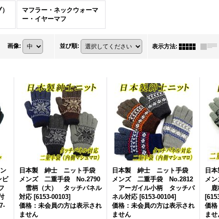
ブ）
マフラー・ネックウォーマ
ー・イヤーマフ
画像
:
並び順
:
表示方法
:
ョン
日本製 紳士 ニット手袋
日本製 紳士 ニット手袋
日本
ンビ
メンズ 二重手袋 No.2790
メンズ 二重手袋 No.2812
メン
フ
雪柄（大） タッチパネル
アーガイル小柄 タッチパ
鹿柄
付
対応
[
6153-00103
]
ネル対応
[
6153-00104
]
[
615
7-
価格：未会員の方は表示され
価格：未会員の方は表示され
価格
ません
ません
ませ