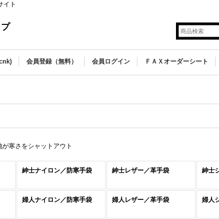
サイト
ップ
nk)
会員登録（無料）
会員ログイン
ＦＡＸオーダーシート
地が寒さをシャットアウト
紳士ナイロン／防寒手袋
紳士レザー／革手袋
紳士
婦人ナイロン／防寒手袋
婦人レザー／革手袋
婦人