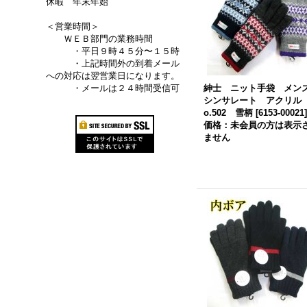
休暇 年末年始
＜営業時間＞
ＷＥＢ部門の業務時間
・平日９時４５分〜１５時
・上記時間外の到着メール
への対応は翌営業日になります。
・メールは２４時間受信可
紳士 ニット手袋 メ
シンサレート アクリル
o.502 雪柄
[
6153-00021
価格：未会員の方は表示
ません