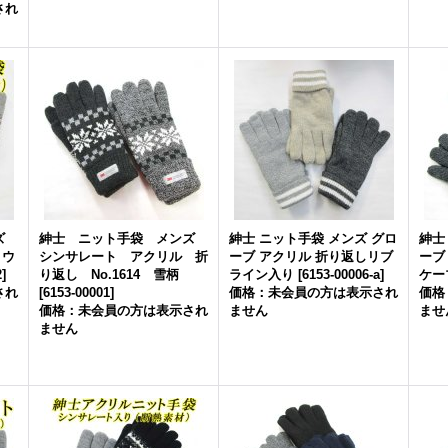
され
ンズ
紳士 ニット手袋 メンズ
紳士 ニット手袋 メンズ グロ
紳士
 ウ
シンサレート アクリル 折
ーブ アクリル 折り返しリブ
ーブ
2
]
り返し No.1614 雪柄
ライン入り
[
6153-00006-a
]
ケー
され
[
6153-00001
]
価格：未会員の方は表示され
価格
価格：未会員の方は表示され
ません
ませ
ません