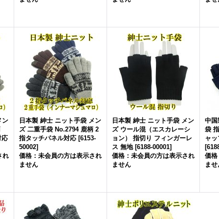
メン
日本製 紳士 ニット手袋 メン
日本製 紳士 ニット手袋 メン
中国
柄
ズ 二重手袋 No.2794 鹿柄 2
ズ ウール混（エスカレーシ
袋 
対応
指タッチパネル対応
[
6153-
ョン） 指切り フィンガーレ
ャップ
50002
]
ス 無地
[
6188-00001
]
[
618
され
価格：未会員の方は表示され
価格：未会員の方は表示され
価格
ません
ません
ませ