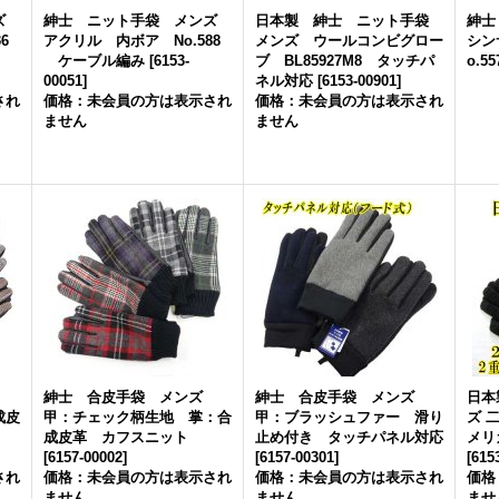
ンズ
紳士 ニット手袋 メンズ
日本製 紳士 ニット手袋
紳士
6
アクリル 内ボア No.588
メンズ ウールコンビグロー
シン
ケーブル編み
[
6153-
ブ BL85927M8 タッチパ
o.5
00051
]
ネル対応
[
6153-00901
]
され
価格：未会員の方は表示され
価格：未会員の方は表示され
ません
ません
ズ
紳士 合皮手袋 メンズ
紳士 合皮手袋 メンズ
日本
成皮
甲：チェック柄生地 掌：合
甲：ブラッシュファー 滑り
ズ 二
成皮革 カフスニット
止め付き タッチパネル対応
メリ
[
6157-00002
]
[
6157-00301
]
[
615
され
価格：未会員の方は表示され
価格：未会員の方は表示され
価格
ません
ません
ませ