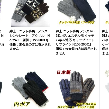
ンズ
紳士 ニット手袋 メンズ
紳士 ニット手袋 メンズ No.
紳士
 N
シンサレート アクリル N
511 ポリエステル混 タッチ
51
]
o.5572 鹿柄
[
6153-00013
]
パネル対応 キャップフード
パネ
され
価格：未会員の方は表示され
リブライン
[
6153-20001
]
ケー
ません
価格：未会員の方は表示され
価格
ません
ませ