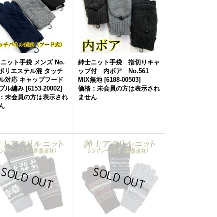
 ニット手袋 メンズ No.
紳士ニット手袋 指切りキャ
2 ポリエステル混 タッチ
ップ付 内ボア No.561
ル対応 キャップフード
MIX無地
[
6188-00503
]
ブル編み
[
6153-20002
]
価格：未会員の方は表示され
：未会員の方は表示され
ません
ん