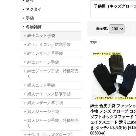
財布
子供用（キッズグロー
ネクタイ
手袋
冬物雑貨
表示数
:
紳士ニット手袋
33
件
紳士ナイロン／防寒手袋
紳士レザー／革手袋
紳士ジャージ手袋
紳士ジャージ手袋 特価箱売
り
婦人ニット手袋
婦人ナイロン／防寒手袋
婦人レザー／革手袋
紳士 合皮手袋 ファッシ
小物 メンズ グローブ コ
婦人ジャージ手袋
ソフトオックスフォード 
婦人ジャージ手袋 特価箱売
ェイクスエード 滑り止め
り
き タッチパネル対応
[
615
00303-a
]
子供用（キッズグローブ）