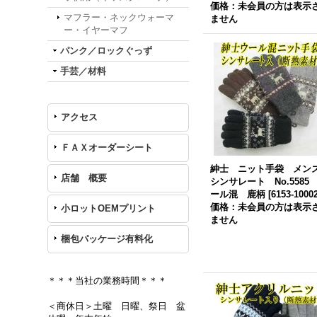
価格：未会員の方は表示
マフラー・ネックウォーマ
ません
ー・イヤーマフ
パンク／ロックぐっず
手芸／材料
アクセス
ＦＡＸオーダーシート
紳士 ニット手袋 メ
店舗 概要
シンサレート No.5585
ール混 鹿柄
[
6153-1000
価格：未会員の方は表示
小ロットOEMプリント
ません
梱包パッケージ有料化
＊＊＊当社の業務時間＊＊＊
＜商休日＞土曜 日曜、祭日 盆