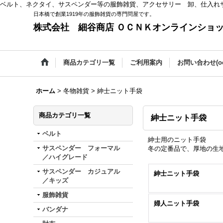
ベルト、ネクタイ、サスペンダー等の服飾雑貨、アクセサリー 卸、仕入れ
日本橋で創業1919年の服飾雑貨の専門問屋です。
株式会社 細谷商店 ＯＣＮＫオンラインショ
商品カテゴリ一覧
ご利用案内
お問い合わせ(oc
ホーム
>
冬物雑貨
>
紳士ニット手袋
商品カテゴリ一覧
紳士ニット手袋
ベルト
紳士用のニット手袋
サスペンダー フォーマル
冬の定番品で、厚地の生
／ハイグレード
サスペンダー カジュアル
紳士ニット手袋
／キッズ
服飾雑貨
婦人ニット手袋
バンダナ