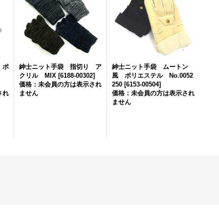
 ポ
紳士ニット手袋 指切り ア
紳士ニット手袋 ムートン
L
クリル MIX
[
6188-00302
]
風 ポリエステル No.0052
価格：未会員の方は表示され
250
[
6153-00504
]
され
ません
価格：未会員の方は表示され
ません