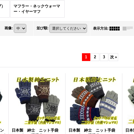
ブ）
マフラー・ネックウォーマ
ー・イヤーマフ
画像
:
並び順
:
表示方法
:
1
2
3
次
»
ョン
日本製 紳士 ニット手袋
日本製 紳士 ニット手袋
日本