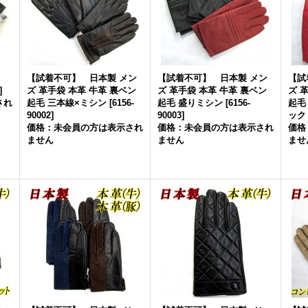
【試着不可】 日本製 メン
【試着不可】 日本製 メン
【試
]
ズ 革手袋 本革 牛革 裏ベン
ズ 革手袋 本革 牛革 裏ベン
ズ 
され
起毛 三本線×ミシン
[
6156-
起毛 盛りミシン
[
6156-
起毛
90002
]
90003
]
ック
価格：未会員の方は表示され
価格：未会員の方は表示され
価格
ません
ません
ませ