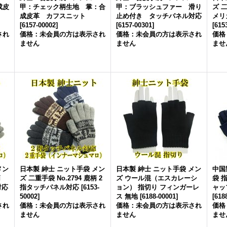
成皮
甲：チェック柄生地 掌：合
甲：ブラッシュファー 滑り
ズ 二
成皮革 カフスニット
止め付き タッチパネル対応
メリ
[
6157-00002
]
[
6157-00301
]
[
615
され
価格：未会員の方は表示され
価格：未会員の方は表示され
価格
ません
ません
ませ
メン
日本製 紳士 ニット手袋 メン
日本製 紳士 ニット手袋 メン
中国
柄
ズ 二重手袋 No.2794 鹿柄 2
ズ ウール混（エスカレーシ
袋 
対応
指タッチパネル対応
[
6153-
ョン） 指切り フィンガーレ
ャップ
50002
]
ス 無地
[
6188-00001
]
[
618
され
価格：未会員の方は表示され
価格：未会員の方は表示され
価格
ません
ません
ませ