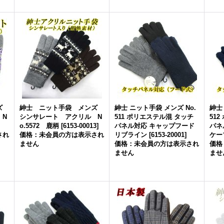
ンズ
紳士 ニット手袋 メンズ
紳士 ニット手袋 メンズ No.
紳士
 N
シンサレート アクリル N
511 ポリエステル混 タッチ
51
]
o.5572 鹿柄
[
6153-00013
]
パネル対応 キャップフード
パネ
され
価格：未会員の方は表示され
リブライン
[
6153-20001
]
ケー
ません
価格：未会員の方は表示され
価格
ません
ませ