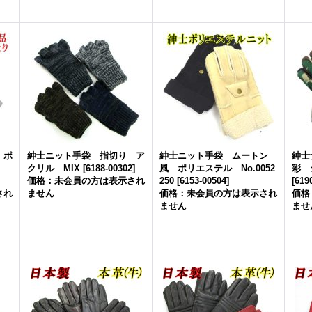
 ポ
紳士ニット手袋 指切り ア
紳士ニット手袋 ムートン
紳士
L
クリル MIX
[
6188-00302
]
風 ポリエステル No.0052
彩 
価格：未会員の方は表示され
250
[
6153-00504
]
[
619
され
ません
価格：未会員の方は表示され
価格
ません
ませ