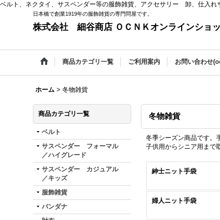
ベルト、ネクタイ、サスペンダー等の服飾雑貨、アクセサリー 卸、仕入れ
日本橋で創業1919年の服飾雑貨の専門問屋です。
株式会社 細谷商店 ＯＣＮＫオンラインショ
商品カテゴリ一覧
ご利用案内
お問い合わせ(oc
ホーム
>
冬物雑貨
商品カテゴリ一覧
冬物雑貨
ベルト
冬季シーズン商品です。
サスペンダー フォーマル
子供用からシニア用まで
／ハイグレード
サスペンダー カジュアル
紳士ニット手袋
／キッズ
服飾雑貨
婦人ニット手袋
バンダナ