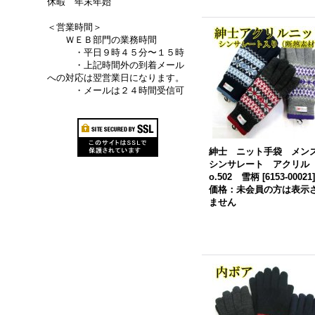
休暇 年末年始
＜営業時間＞
ＷＥＢ部門の業務時間
・平日９時４５分〜１５時
・上記時間外の到着メール
への対応は翌営業日になります。
・メールは２４時間受信可
紳士 ニット手袋 メ
シンサレート アクリル
o.502 雪柄
[
6153-00021
価格：未会員の方は表示
ません