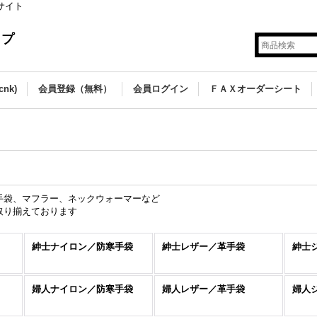
サイト
ップ
nk)
会員登録（無料）
会員ログイン
ＦＡＸオーダーシート
手袋、マフラー、ネックウォーマーなど
取り揃えております
紳士ナイロン／防寒手袋
紳士レザー／革手袋
紳士
婦人ナイロン／防寒手袋
婦人レザー／革手袋
婦人