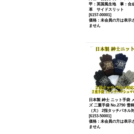
甲：英国風生地 掌：合
革 サイドスリット
[
6157-00001
]
価格：未会員の方は表示
ません
日本製 紳士 ニット手袋 
ズ 二重手袋 No.2790 雪
（大） 2指タッチパネル
[
6153-50001
]
価格：未会員の方は表示
ません