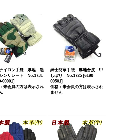
ナイロン手袋 厚地 迷
紳士防寒手袋 厚地合皮 甲
シンサレート No.1731
しぼり No.1725
[
6190-
0-00001
]
00501
]
：未会員の方は表示され
価格：未会員の方は表示され
ん
ません