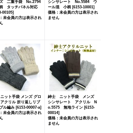
ズ 二重手袋 No.2794
シンサレート No.5584 ウ
 タッチパネル対応
ール混 小柄
[
6153-10001
]
3-00105
]
価格：未会員の方は表示され
：未会員の方は表示され
ません
ん
 ニット手袋 メンズ グロ
紳士 ニット手袋 メンズ
 アクリル 折り返しリブ
シンサレート アクリル N
ブル編み
[
6153-00007-a
]
o.5575 無地ライン
[
6153-
：未会員の方は表示され
00014
]
ん
価格：未会員の方は表示され
ません