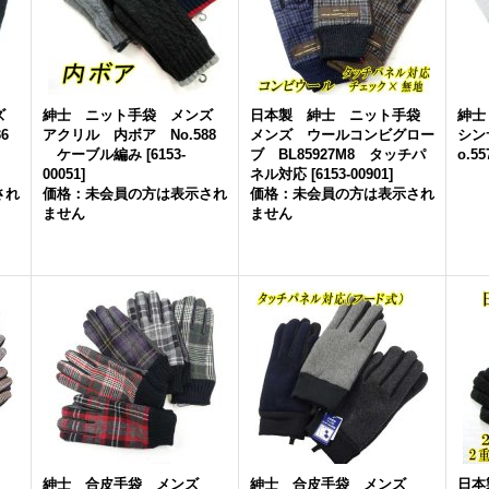
ンズ
紳士 ニット手袋 メンズ
日本製 紳士 ニット手袋
紳士
6
アクリル 内ボア No.588
メンズ ウールコンビグロー
シン
ケーブル編み
[
6153-
ブ BL85927M8 タッチパ
o.5
00051
]
ネル対応
[
6153-00901
]
され
価格：未会員の方は表示され
価格：未会員の方は表示され
ません
ません
ズ
紳士 合皮手袋 メンズ
紳士 合皮手袋 メンズ
日本