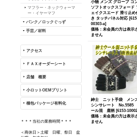
小物 メンズ グローブ コ
ソフトオックスフォード 
マフラー・ネックウォーマ
ェイクスエード 滑り止め
ー・イヤーマフ
き タッチパネル対応
[
615
パンク／ロックぐっず
00303-a
]
価格：未会員の方は表示
手芸／材料
ません
アクセス
ＦＡＸオーダーシート
店舗 概要
小ロットOEMプリント
紳士 ニット手袋 メ
梱包パッケージ有料化
シンサレート No.5585
ール混 鹿柄
[
6153-1000
価格：未会員の方は表示
＊＊＊当社の業務時間＊＊＊
ません
＜商休日＞土曜 日曜、祭日 盆