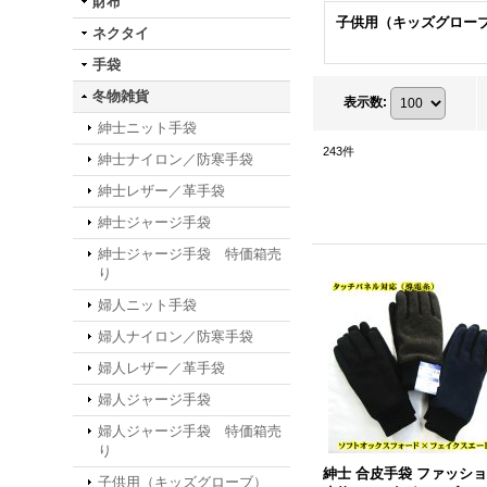
財布
子供用（キッズグロー
ネクタイ
手袋
冬物雑貨
表示数
:
紳士ニット手袋
243
件
紳士ナイロン／防寒手袋
紳士レザー／革手袋
紳士ジャージ手袋
紳士ジャージ手袋 特価箱売
り
婦人ニット手袋
婦人ナイロン／防寒手袋
婦人レザー／革手袋
婦人ジャージ手袋
婦人ジャージ手袋 特価箱売
り
紳士 合皮手袋 ファッシ
子供用（キッズグローブ）