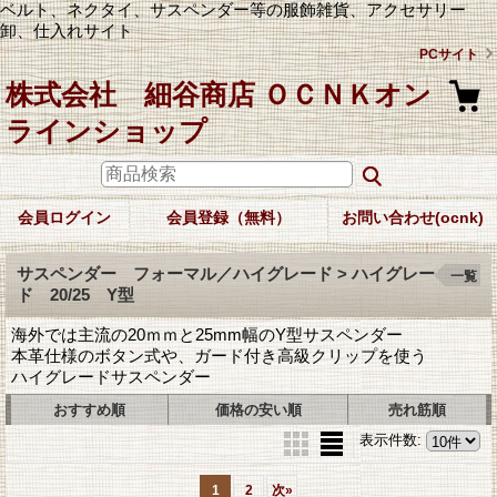
ベルト、ネクタイ、サスペンダー等の服飾雑貨、アクセサリー
卸、仕入れサイト
PCサイト
株式会社 細谷商店 ＯＣＮＫオン
ラインショップ
会員ログイン
会員登録（無料）
お問い合わせ(ocnk)
サスペンダー フォーマル／ハイグレード > ハイグレー
一覧
ド 20/25 Y型
海外では主流の20ｍｍと25mm幅のY型サスペンダー
本革仕様のボタン式や、ガード付き高級クリップを使う
ハイグレードサスペンダー
おすすめ順
価格の安い順
売れ筋順
表示件数
:
1
2
次
»