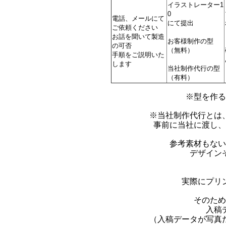
イラストレーター1
0
電話、メールにて
にて提出
ご依頼ください
お話を聞いて製造
お客様制作の型
の可否
（無料）
手順をご説明いた
します
当社制作代行の型
（有料）
※型を作る
※当社制作代行とは
事前に当社に渡し、
参考素材もない
デザイン
実際にプリ
そのため
入稿
（入稿データが写真