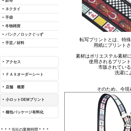
財布
ネクタイ
手袋
冬物雑貨
パンク／ロックぐっず
転写プリントとは、特殊
手芸／材料
用紙にプリントさ
素材はポリエステル素材
使用されるプリント
アクセス
市販されている
洗濯に
ＦＡＸオーダーシート
店舗 概要
そのため、今現
小ロットOEMプリント
梱包パッケージ有料化
＊＊＊当社の業務時間＊＊＊