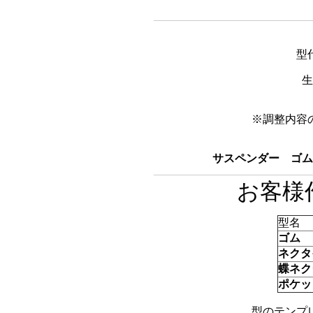
型
生
※調整内容
サスペンダー
ゴム
お客様
型名
ゴム
ネクタ
蝶ネク
ポケッ
型のテンプ