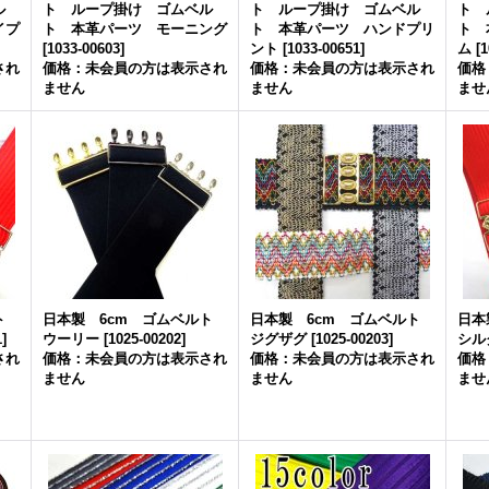
ル
ト ループ掛け ゴムベル
ト ループ掛け ゴムベル
ト 
イプ
ト 本革パーツ モーニング
ト 本革パーツ ハンドプリ
ト 
[
1033-00603
]
ント
[
1033-00651
]
ム
[
1
され
価格：未会員の方は表示され
価格：未会員の方は表示され
価格
ません
ません
ませ
ルト
日本製 6cm ゴムベルト
日本製 6cm ゴムベルト
日本
1
]
ウーリー
[
1025-00202
]
ジグザグ
[
1025-00203
]
シル
され
価格：未会員の方は表示され
価格：未会員の方は表示され
価格
ません
ません
ませ