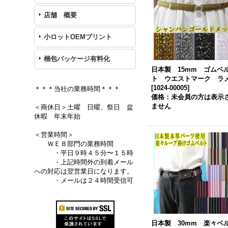
店舗 概要
小ロットOEMプリント
梱包パッケージ有料化
日本製 15mm ゴムベ
ト ウエストマーク ラ
[
1024-00005
]
＊＊＊当社の業務時間＊＊＊
価格：未会員の方は表示
ません
＜商休日＞土曜 日曜、祭日 盆
休暇 年末年始
＜営業時間＞
ＷＥＢ部門の業務時間
・平日９時４５分〜１５時
・上記時間外の到着メール
への対応は翌営業日になります。
・メールは２４時間受信可
日本製 30mm 楽々ベ