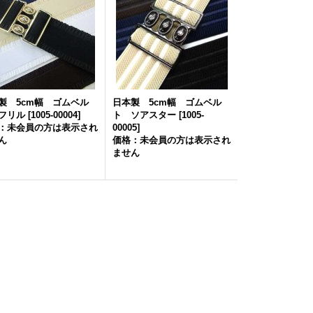
製 5cm幅 ゴムベル
日本製 5cm幅 ゴムベル
フリル
[
1005-00004
]
ト ソアスター
[
1005-
：未会員の方は表示され
00005
]
ん
価格：未会員の方は表示され
ません