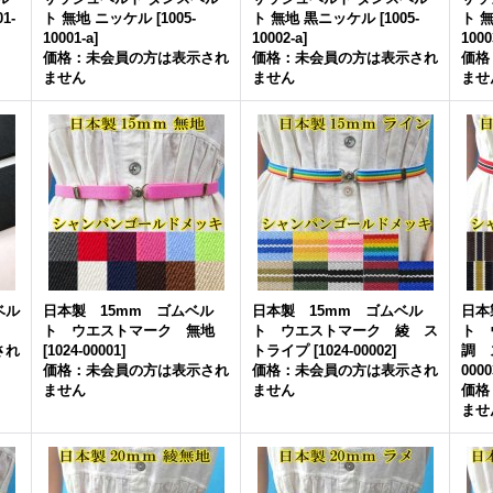
01-
ト 無地 ニッケル
[
1005-
ト 無地 黒ニッケル
[
1005-
ト 
10001-a
]
10002-a
]
1000
価格：未会員の方は表示され
価格：未会員の方は表示され
価格
ません
ません
ませ
ベル
日本製 15mm ゴムベル
日本製 15mm ゴムベル
日本
ト ウエストマーク 無地
ト ウエストマーク 綾 ス
ト 
され
[
1024-00001
]
トライプ
[
1024-00002
]
調 
価格：未会員の方は表示され
価格：未会員の方は表示され
0000
ません
ません
価格
ませ