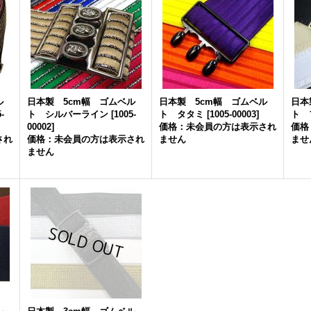
ル
日本製 5cm幅 ゴムベル
日本製 5cm幅 ゴムベル
日本
-
ト シルバーライン
[
1005-
ト タタミ
[
1005-00003
]
ト 
00002
]
価格：未会員の方は表示され
価格
され
価格：未会員の方は表示され
ません
ませ
ません