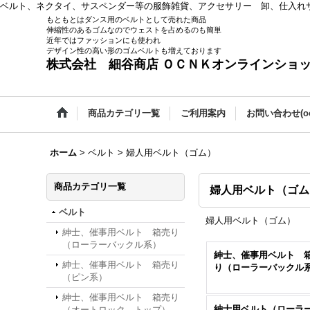
ベルト、ネクタイ、サスペンダー等の服飾雑貨、アクセサリー 卸、仕入れ
もともとはダンス用のベルトとして売れた商品
伸縮性のあるゴムなのでウェストを占めるのも簡単
近年ではファッションにも使われ
デザイン性の高い形のゴムベルトも増えております
株式会社 細谷商店 ＯＣＮＫオンラインショ
商品カテゴリ一覧
ご利用案内
お問い合わせ(oc
ホーム
>
ベルト
>
婦人用ベルト（ゴム）
商品カテゴリ一覧
婦人用ベルト（ゴム
ベルト
婦人用ベルト（ゴム）
紳士、催事用ベルト 箱売り
（ローラーバックル系）
紳士、催事用ベルト 
紳士、催事用ベルト 箱売り
り（ローラーバックル
（ピン系）
紳士、催事用ベルト 箱売り
紳士用ベルト（ローラ
（オートロック、トップ）