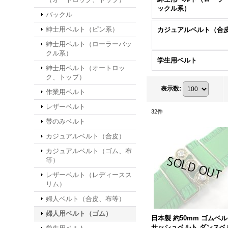
ックル系）
バックル
紳士用ベルト（ピン系）
カジュアルベルト（合
紳士用ベルト（ローラーバッ
クル系）
学生用ベルト
紳士用ベルト（オートロッ
ク、トップ）
表示数
:
作業用ベルト
レザーベルト
32
件
帯のみベルト
カジュアルベルト（合皮）
カジュアルベルト（ゴム、布
等）
レザーベルト（レディースス
リム）
婦人ベルト（合皮、布等）
婦人用ベルト（ゴム）
日本製 約50mm ゴムベ
サッシュベルト ダンスベ