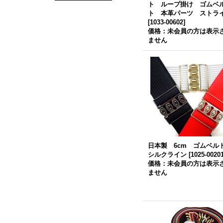
ト ループ掛け ゴムベ
ト 本革パーツ ストラ
[
1033-00602
]
価格：未会員の方は表示
ません
日本製 6cm ゴムベ
シルクライン
[
1025-0020
価格：未会員の方は表示
ません