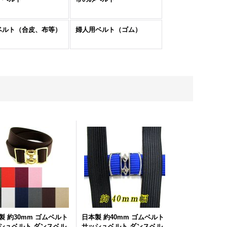
ベルト（合皮、布等）
婦人用ベルト（ゴム）
製 約30mm ゴムベルト
日本製 約40mm ゴムベルト
シュベルト ダンスベル
サッシュベルト ダンスベル