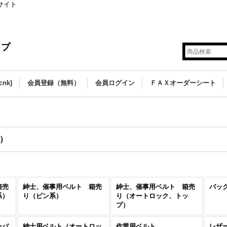
サイト
ップ
nk)
会員登録（無料）
会員ログイン
ＦＡＸオーダーシート
）
箱売
紳士、催事用ベルト 箱売
紳士、催事用ベルト 箱売
バッ
系）
り（ピン系）
り（オートロック、トッ
プ）
ーバ
紳士用ベルト（オートロッ
作業用ベルト
レザ