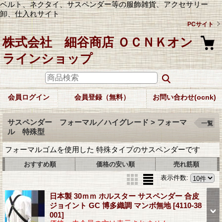
ベルト、ネクタイ、サスペンダー等の服飾雑貨、アクセサリー
卸、仕入れサイト
PCサイト
株式会社 細谷商店 ＯＣＮＫオン
ラインショップ
会員ログイン
会員登録（無料）
お問い合わせ(ocnk)
サスペンダー フォーマル／ハイグレード > フォーマ
一覧
ル 特殊型
フォーマルゴムを使用した 特殊タイプのサスペンダーです
おすすめ順
価格の安い順
売れ筋順
表示件数
:
日本製 30ｍｍ ホルスター サスペンダー 合皮
ジョイント GC 博多織調 マンボ無地
[4110-38
001]